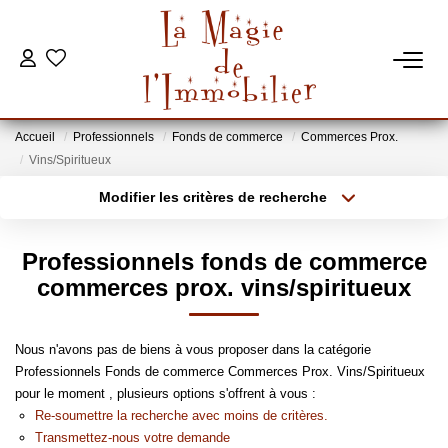
VENTES
Accueil
Professionnels
Fonds de commerce
Commerces Prox.
ESTIMATION
Vins/Spiritueux
Modifier les critères de recherche
Localisation
Type de bien
MON BUREAU
Localisation
Sélectionnez...
Professionnels fonds de commerce
CONTACT
Surface min
Budget max
commerces prox. vins/spiritueux
Plus de critères
Créer une alerte
Nous n'avons pas de biens à vous proposer dans la catégorie
Professionnels Fonds de commerce Commerces Prox. Vins/Spiritueux
pour le moment , plusieurs options s'offrent à vous :
Re-soumettre la recherche avec moins de critères.
Transmettez-nous votre demande