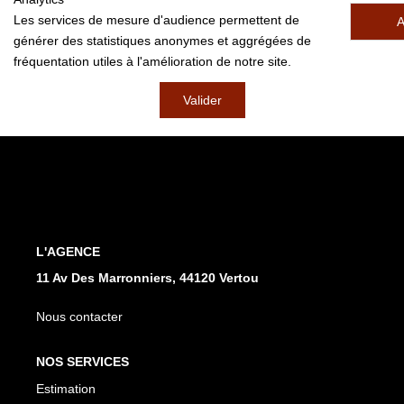
Les services de mesure d'audience permettent de
A
générer des statistiques anonymes et aggrégées de
fréquentation utiles à l'amélioration de notre site.
Valider
L'AGENCE
11 Av Des Marronniers, 44120 Vertou
Nous contacter
NOS SERVICES
Estimation